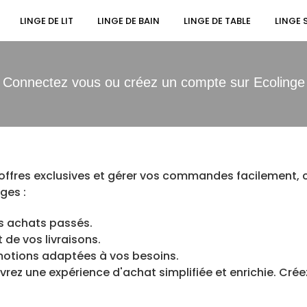
🚚 Livraison offerte dès 150€
LINGE DE LIT
LINGE DE BAIN
LINGE DE TABLE
LINGE 
Connectez vous ou créez un compte sur Ecolinge
 offres exclusives et gérer vos commandes facilement,
ges :
s achats passés.
t de vos livraisons.
motions adaptées à vos besoins.
ez une expérience d'achat simplifiée et enrichie. Crée