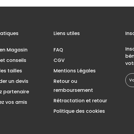
ratiques
Liens utiles
Ins
Ins
 en Magasin
FAQ
bén
et conseils
CGV
vot
es tailles
Mentions Légales
er un devis
Retour ou
remboursement
z partenaire
Rétractation et retour
ez vos amis
Politique des cookies