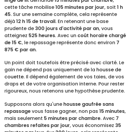
linge de lit
demande
15 minutes par chambre
,
cette tâche mobilise
105 minutes par jour
, soit
1 h
45
. Sur une semaine complète, cela représente
déjà
12 h 15 de travail
. En retenant une base
prudente de
300 jours d'activité par an
, vous
atteignez
525 heures
. Avec un
coût horaire chargé
de 15 €
, le repassage représente donc environ
7
875 € par an
.
Un point doit toutefois être précisé avec clarté. Le
gain ne dépend pas uniquement de la
housse de
couette
. Il dépend également de vos taies, de vos
draps et de votre organisation interne. Pour rester
rigoureux, nous retenons une hypothèse prudente.
Supposons alors qu'une
housse gaufrée sans
repassage
vous fasse gagner, non pas
15 minutes
,
mais seulement
5 minutes par chambre
. Avec
7
chambres refaites par jour
, vous économisez
35