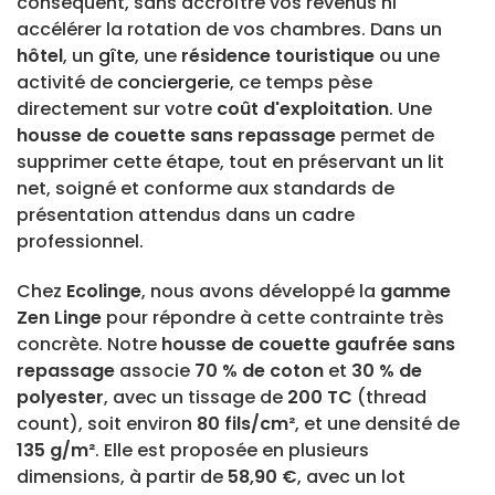
conséquent, sans accroître vos revenus ni
accélérer la rotation de vos chambres. Dans un
hôtel
, un
gîte
, une
résidence touristique
ou une
activité de
conciergerie
, ce temps pèse
directement sur votre
coût d'exploitation
. Une
housse de couette sans repassage
permet de
supprimer cette étape, tout en préservant un lit
net, soigné et conforme aux standards de
présentation attendus dans un cadre
professionnel.
Chez
Ecolinge
, nous avons développé la
gamme
Zen Linge
pour répondre à cette contrainte très
concrète. Notre
housse de couette gaufrée sans
repassage
associe
70 % de coton
et
30 % de
polyester
, avec un tissage de
200 TC
(thread
count), soit environ
80 fils/cm²
, et une densité de
135 g/m²
. Elle est proposée en plusieurs
dimensions, à partir de
58,90 €
, avec un lot