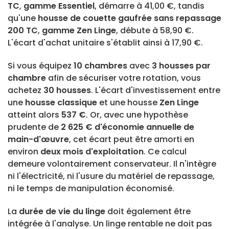
TC
,
gamme Essentiel
, démarre à 41,00 €, tandis
qu'une
housse de couette gaufrée sans repassage
200 TC
,
gamme Zen Linge
, débute à 58,90 €.
L'écart d'achat unitaire s'établit ainsi à 17,90 €.
Si vous équipez
10 chambres
avec
3 housses par
chambre
afin de sécuriser votre rotation, vous
achetez
30 housses
. L'écart d'investissement entre
une
housse classique
et une housse
Zen Linge
atteint alors
537 €
. Or, avec une hypothèse
prudente de
2 625 € d'économie annuelle de
main-d'œuvre
, cet écart peut être amorti en
environ
deux mois d'exploitation
. Ce calcul
demeure volontairement conservateur. Il n'intègre
ni l'électricité, ni l'usure du matériel de repassage,
ni le temps de manipulation économisé.
La
durée de vie du linge
doit également être
intégrée à l'analyse. Un linge rentable ne doit pas